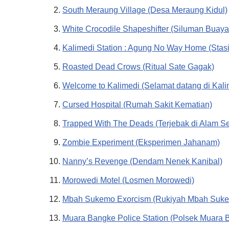
South Meraung Village (Desa Meraung Kidul)
White Crocodile Shapeshifter (Siluman Buaya
Kalimedi Station : Agung No Way Home (Stas
Roasted Dead Crows (Ritual Sate Gagak)
Welcome to Kalimedi (Selamat datang di Kali
Cursed Hospital (Rumah Sakit Kematian)
Trapped With The Deads (Terjebak di Alam Se
Zombie Experiment (Eksperimen Jahanam)
Nanny’s Revenge (Dendam Nenek Kanibal)
Morowedi Motel (Losmen Morowedi)
Mbah Sukemo Exorcism (Rukiyah Mbah Suk
Muara Bangke Police Station (Polsek Muara 