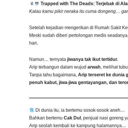
Trapped with The Deads: Terjebak di Al
Kalau kamu pikir neraka itu cuma dongeng… ga
Setelah kejadian mengerikan di Rumah Sakit K
Meski sudah diberi pertolongan medis seadanya
hari.
Namun… ternyata
jiwanya tak ikut tertidur.
Arip terbangun dalam wujud
arwah
, melihat tub
Tanpa tahu bagaimana,
Arip terseret ke dunia 
penuh kabut, jiwa-jiwa gentayangan, dan teror 
Di dunia itu, ia bertemu sosok-sosok aneh…
Bahkan bertemu
Cak Dul
, penjual nasi goreng 
Arip seolah kembali ke kampung halamannya…