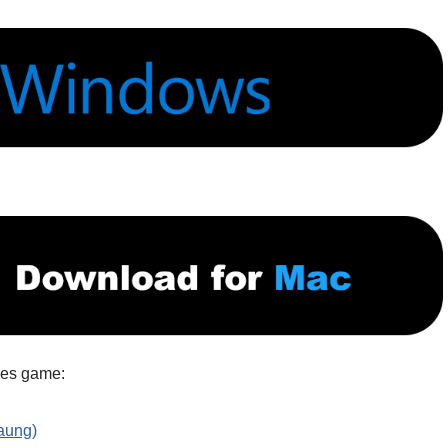
ries game:
aung)