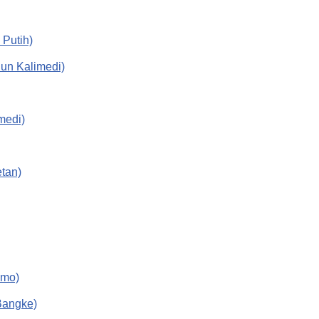
 Putih)
iun Kalimedi)
medi)
tan)
emo)
Bangke)