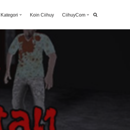
Kategori
Koin Ciihuy
CiihuyCom