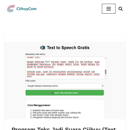
Lompat
ke
konten
Program Teks Jadi Suara Ciihuy (Text