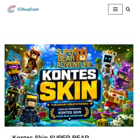
Lompat
ke
konten
Kontes Skin SUPER BEAR